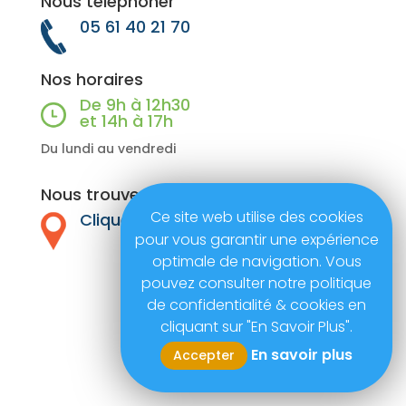
Nous téléphoner
05 61 40 21 70
Nos horaires
De 9h à 12h30
et 14h à 17h
Du lundi au vendredi
Nous trouver
Ce site web utilise des cookies
Cliquer ici ...
pour vous garantir une expérience
optimale de navigation. Vous
pouvez consulter notre politique
de confidentialité & cookies en
cliquant sur "En Savoir Plus".
En savoir plus
Accepter